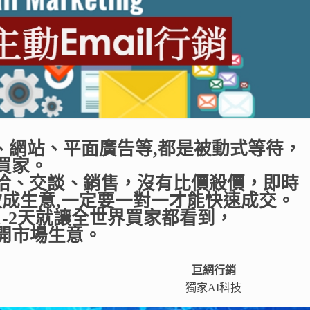
參展、網站、平面廣告等,都是被動式等待，
家。​
接洽、交談、銷售，沒有比價殺價，即
成生意,一定要一對一才能快速成交。​
1-2天就讓全世界買家都看到，
開市場生意。
巨網行銷
獨家AI科技​