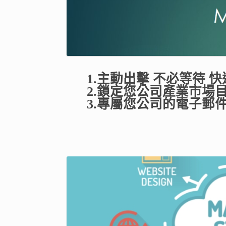
1.主動出擊 不必等待 
2.鎖定您公司產業市場目
3.專屬您公司的電子郵