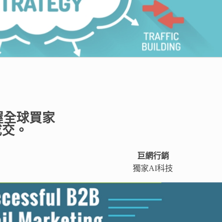
握全球買家​
成交。
巨網行銷
獨家AI科技​