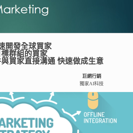
快速開發全球買家​
標群組的買家​
件與買家直接溝通 快速做成生意
巨網行銷
獨家AI科技​